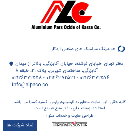
هولدینگ سرامیک های صنعتی اردکان
دفتر تهران: خیابان فرشته، خیابان آقابزرگی، بالاتر از میدان
آقابزرگی، ساختمان شیرین، پلاک 21، طبقه 8
02126372574 - 02126372531 - 02126372558
info@alpaco.co
کلیه حقوق این سایت متعلق به آلومینیوم پارس اکسید کسرا می باشد
استفاده ازمطالب ان با ذکر منبع بلامانع است
طراحی سایت
و
خدمات سئو
:
نماد شرکت ها