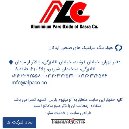
هولدینگ سرامیک های صنعتی اردکان
دفتر تهران: خیابان فرشته، خیابان آقابزرگی، بالاتر از میدان
آقابزرگی، ساختمان شیرین، پلاک 21، طبقه 8
02126372574 - 02126372531 - 02126372558
info@alpaco.co
کلیه حقوق این سایت متعلق به آلومینیوم پارس اکسید کسرا می باشد
استفاده ازمطالب ان با ذکر منبع بلامانع است
طراحی سایت
و
خدمات سئو
:
نماد شرکت ها