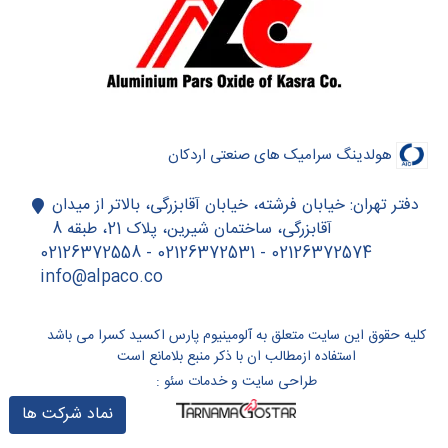
هولدینگ سرامیک های صنعتی اردکان
دفتر تهران: خیابان فرشته، خیابان آقابزرگی، بالاتر از میدان
آقابزرگی، ساختمان شیرین، پلاک 21، طبقه 8
02126372574 - 02126372531 - 02126372558
info@alpaco.co
کلیه حقوق این سایت متعلق به آلومینیوم پارس اکسید کسرا می باشد
استفاده ازمطالب ان با ذکر منبع بلامانع است
طراحی سایت
و
خدمات سئو
:
نماد شرکت ها