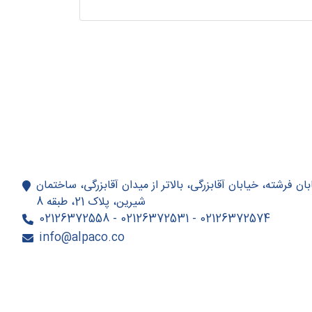
بان فرشته، خیابان آقابزرگی، بالاتر از میدان آقابزرگی، ساختمان
شیرین، پلاک 21، طبقه 8
02126372574 - 02126372531 - 02126372558
info@alpaco.co