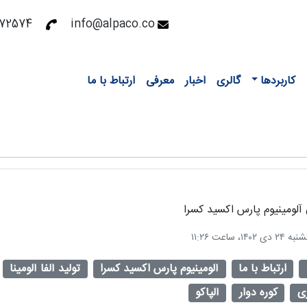
72531 - 02126372558
info@alpaco.co
کاربردها
گالری
اخبار
معرفی
ارتباط با ما
لومینیوم پارس اکسید کسرا
ارتباط با ما
آلومینیوم پارس اکسید کسرا
تولید آلفا آلومینا
ی
کوره دوار
آلپاکو