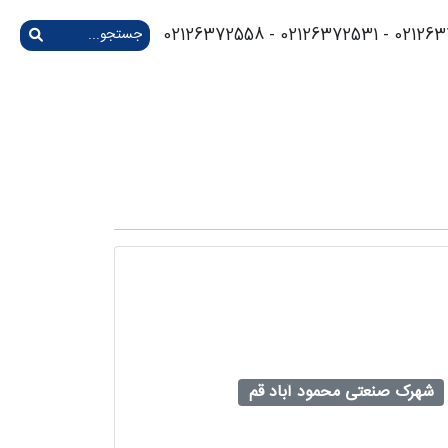
02126372574 - 021263
شهرک صنعتی محمود آباد قم