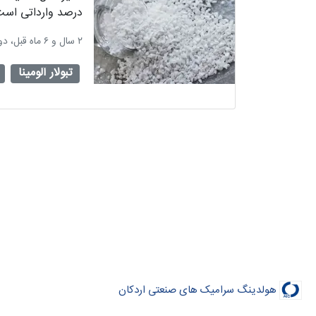
درصد وارداتی است،
‫۲ سال و ۶ ماه قبل، دوشنبه ۴ دی ۱۴۰۲، ساعت ۰۷:۳۸
تبولار آلومینا
هولدینگ سرامیک های صنعتی اردکان