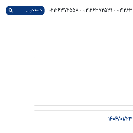
02126372574 - 021263