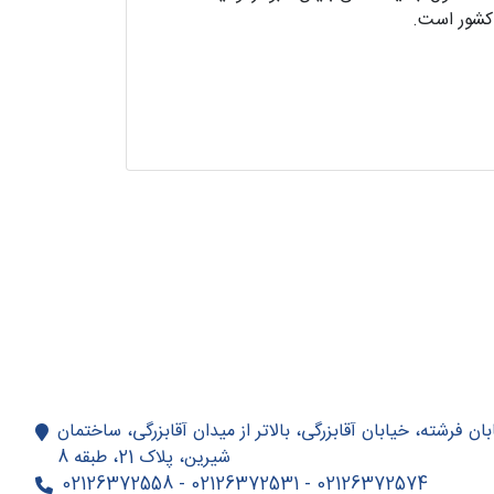
 کشور است.
بان فرشته، خیابان آقابزرگی، بالاتر از میدان آقابزرگی، ساختمان
شیرین، پلاک 21، طبقه 8
02126372574 - 02126372531 - 02126372558