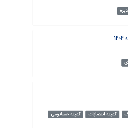
یره
ی
ک
کمیته انتصابات
کمیته حسابرسی