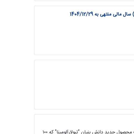
 منتهی به 1404/12/29
مدیرعامل هلدینگ سرامیک‌های صنعتی اردکان گفت: امیدوار هستیم شاهد تولید باکیفیت محصول جدید دانش بنیان "تبولارآلومینا" که ۱۰۰